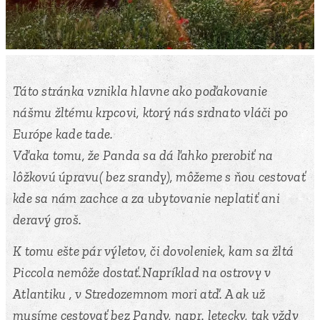
Táto stránka vznikla hlavne ako poďakovanie
nášmu žltému krpcovi, ktorý nás srdnato vláči po
Európe kade tade.
Vďaka tomu, že Panda sa dá ľahko prerobiť na
lôžkovú úpravu( bez srandy), môžeme s ňou cestovať
kde sa nám zachce a za ubytovanie neplatiť ani
deravý groš.😉
K tomu ešte pár výletov, či dovoleniek, kam sa žltá
Piccola nemôže dostať.Napríklad na ostrovy v
Atlantiku , v Stredozemnom mori atď. A ak už
musíme cestovať bez Pandy, napr. letecky, tak vždy