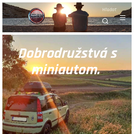
Hľadať
Dobrodružstvá s
miniautom.