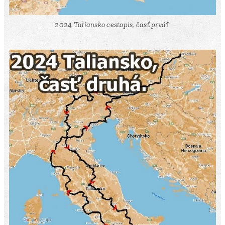
2024 Taliansko cestopis, časť prvá↑