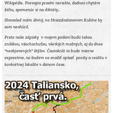
Wikipédie. Pravopis prosím neriešte, dodnes chytám
žáhu, spomenúc si na diktáty..
Slovosled mám divný, na Hviezdoslavovom Kubíne by
som neohúril.
Preto naše zápisky v mojom podaní budú takou
znôškou, všechochuťou, všetkých možných, aj do dnes
"neobjavených" štýlov. Častokrát to bude mierne
expresívne, no budem sa snažiť opísať pocity a realitu v
konkrétnej lokalite v danom čase.