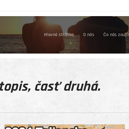
Hlavná stránka
O nás
Čo nás zauj
topis, časť druhá.