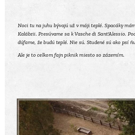
Noci tu na juhu bývajú už v máji teplé. Spacáky máme
Kalábrii. Presúvame sa k
Vasche di Sant'Alessio. Po
dúfame, že budú teplé. Nie sú. Studené sú ako psí ň
Ale je to celkom fajn piknik miesto so zázemím.