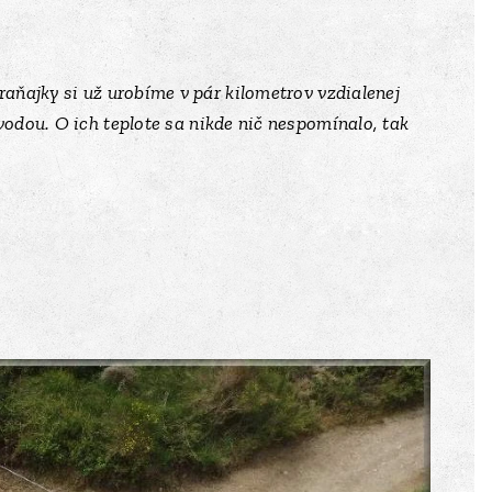
raňajky si už urobíme v pár kilometrov vzdialenej
vodou. O ich teplote sa nikde nič nespomínalo, tak