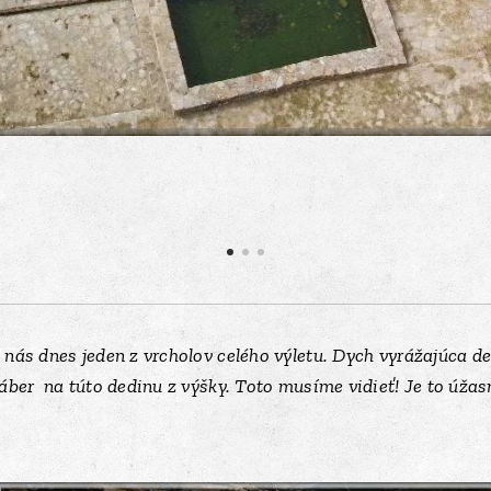
 nás dnes jeden z vrcholov celého výletu. Dych vyrážajúca 
áber na túto dedinu z výšky. Toto musíme vidieť! Je to úžas