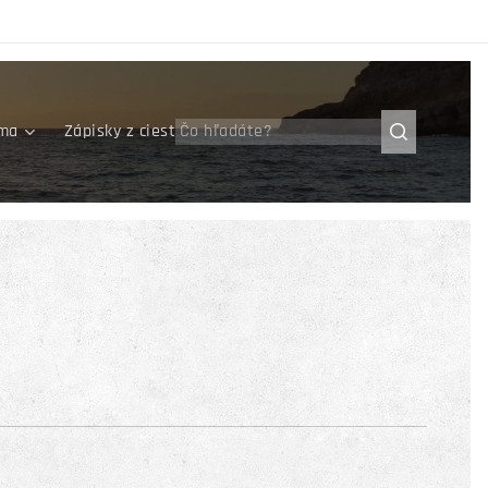
íma
Zápisky z ciest