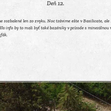
Deň 12.
 rozbalené len zo zvyku. Noc trávime ešte v Basilicate, ale 
dľa info by to mali byť také bazéniky v prírode s minerálnou 
ufák.