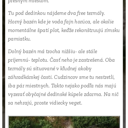
presným miestom.
Tu pod dedinkou nájdeme dva free termály.
Horný bazén kde je voda fajn horúca, ale okolie
momentálne špatí plot, keďže rekonštruujú rímsku
pamiatku.
Dolný bazén má trocha nižšiu- ale stále
príjemnú- teplotu. Časť neho je zastrešená. Oba
termály sú situované v kľudnej akoby
záhradkárskej časti. Cudzincov sme tu nestretli,
iba pár miestnych. Takto nejako podľa nás majú
vyzerať obyčajné dedinské kúpele zdarma. Na nič
sa nehrajú, proste vidiecky veget.