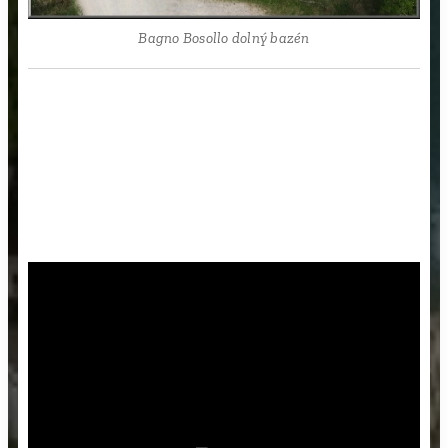
Bagno Bosollo dolný bazén