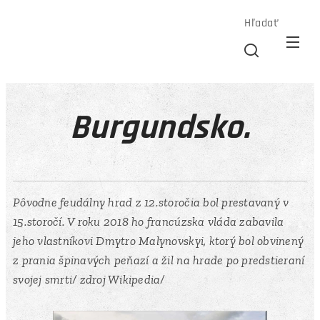
Hľadať
Burgundsko.
Pôvodne feudálny hrad z 12.storočia bol prestavaný v
15.storočí. V roku 2018 ho francúzska vláda zabavila
jeho vlastníkovi Dmytro Malynovskyi, ktorý bol obvinený
z prania špinavých peňazí a žil na hrade po predstieraní
svojej smrti/ zdroj Wikipedia/