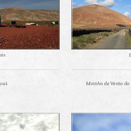
ote
E
ura↓
Moinho de Vento do 