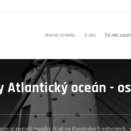
Hlavná stránka
O nás
Čo nás zauj
 Atlantický oceán - o
sme si pozreli majáky či už na Kanárskych ostrovoch, a