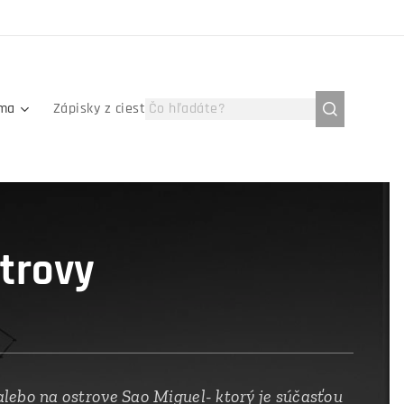
íma
Zápisky z ciest
strovy
lebo na ostrove Sao Miguel- ktorý je súčasťou