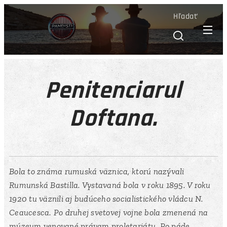
Hľadať
Penitenciarul
Doftana.
Bola to známa rumuská väznica, ktorú nazývali
Rumunská Bastilla. Vystavaná bola v roku 1895. V roku
1920 tu väznili aj budúceho socialistického vládcu N.
Ceaucesca. Po druhej svetovej vojne bola zmenená na
múzeum venované právam proletariátu. Po páde