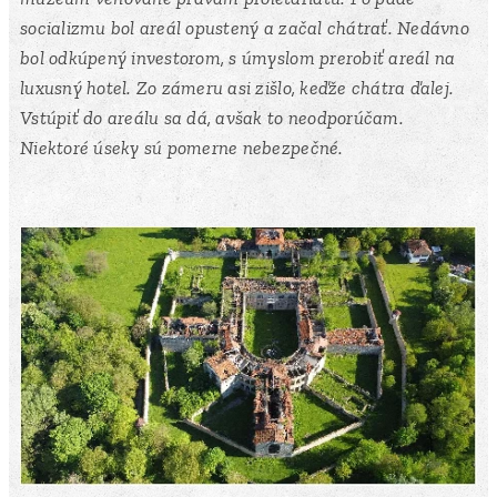
socializmu bol areál opustený a začal chátrať. Nedávno
bol odkúpený investorom, s úmyslom prerobiť areál na
luxusný hotel. Zo zámeru asi zišlo, keďže chátra ďalej.
Vstúpiť do areálu sa dá, avšak to neodporúčam.
Niektoré úseky sú pomerne nebezpečné.