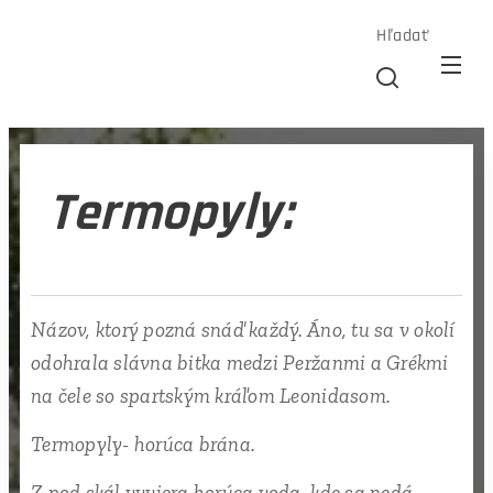
Hľadať
Termopyly:
Názov, ktorý pozná snáď každý. Áno, tu sa v okolí
odohrala slávna bitka medzi Peržanmi a Grékmi
na čele so spartským kráľom Leonidasom.
Termopyly- horúca brána.
Z pod skál vyviera horúca voda, kde sa nedá