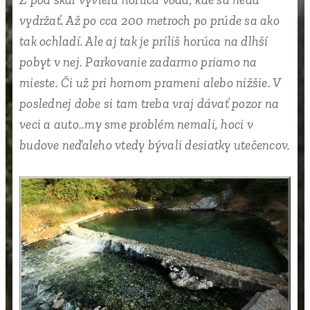
vydržať. Až po cca 200 metroch po prúde sa ako
tak ochladí. Ale aj tak je príliš horúca na dlhší
pobyt v nej. Parkovanie zadarmo priamo na
mieste. Či už pri hornom prameni alebo nižšie. V
poslednej dobe si tam treba vraj dávať pozor na
veci a auto..my sme problém nemali, hoci v
budove neďaleho vtedy bývali desiatky utečencov.